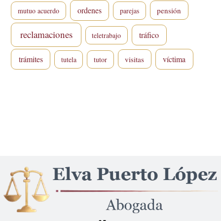
ordenes
pensión
mutuo acuerdo
parejas
reclamaciones
tráfico
teletrabajo
trámites
víctima
visitas
tutela
tutor