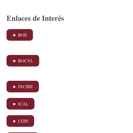
Enlaces de Interés
► BOE
► BOCYL
► INCIBE
► ICAL
► CGPJ