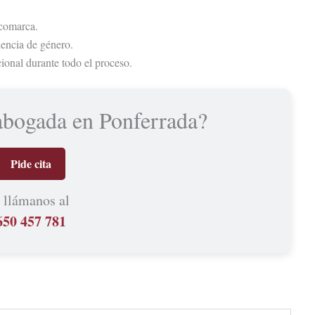
 comarca.
lencia de género.
onal durante todo el proceso.
abogada en Ponferrada?
Pide cita
 llámanos al
650 457 781