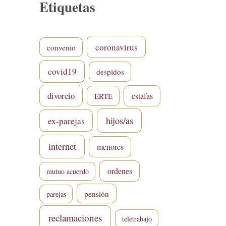
Etiquetas
coronavirus
convenio
covid19
despidos
divorcio
estafas
ERTE
hijos/as
ex-parejas
internet
menores
ordenes
mutuo acuerdo
pensión
parejas
reclamaciones
teletrabajo