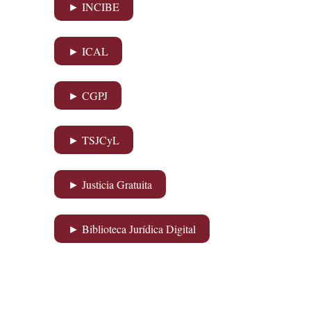
► INCIBE
► ICAL
► CGPJ
► TSJCyL
► Justicia Gratuita
► Biblioteca Jurídica Digital