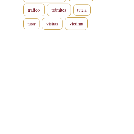
tráfico
trámites
tutela
víctima
visitas
tutor