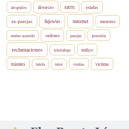
divorcio
estafas
despidos
ERTE
hijos/as
internet
ex-parejas
menores
ordenes
pensión
mutuo acuerdo
parejas
reclamaciones
tráfico
teletrabajo
trámites
víctima
visitas
tutela
tutor