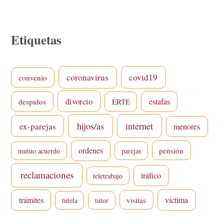
Etiquetas
coronavirus
covid19
convenio
divorcio
estafas
despidos
ERTE
hijos/as
internet
ex-parejas
menores
ordenes
pensión
mutuo acuerdo
parejas
reclamaciones
tráfico
teletrabajo
trámites
víctima
visitas
tutela
tutor