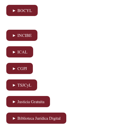
► BOCYL
► INCIBE
► ICAL
► CGPJ
► TSJCyL
► Justicia Gratuita
► Biblioteca Jurídica Digital